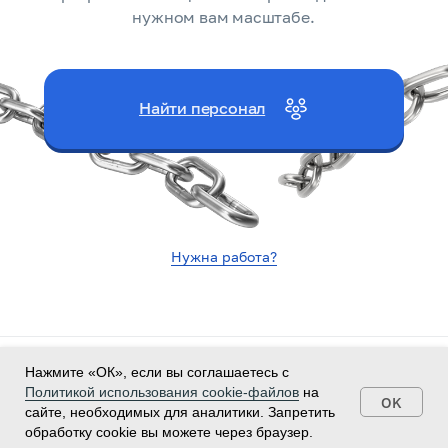
нужном вам масштабе.
Найти персонал
Нужна работа?
Политика конфиденциальности
Нажмите «ОК», если вы соглашаетесь с
Согласие на обработку персональных данных
Политикой использования cookie-файлов
на
OK
Политика использования cookie-файлов
сайте, необходимых для аналитики. Запретить
Согласие на рекламные рассылки
Договор
обработку cookie вы можете через браузер.