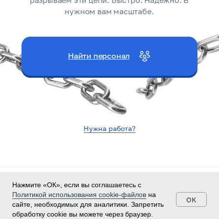
разрываем эти цепи. Быстро. Надежно. В
нужном вам масштабе.
Найти персонал
Нужна работа?
Политика конфиденциальности
Нажмите «ОК», если вы соглашаетесь с
Согласие на обработку персональных данных
Политикой использования cookie-файлов
на
OK
Политика использования cookie-файлов
сайте, необходимых для аналитики. Запретить
Согласие на рекламные рассылки
Договор
обработку cookie вы можете через браузер.