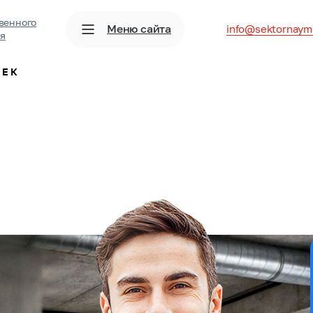
венного
Меню сайта
info@sektornaym
ия
ЧЕК