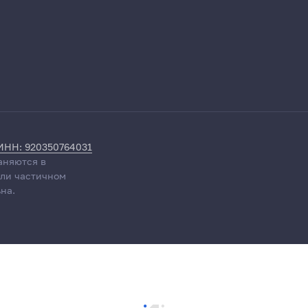
ИНН: 920350764031
аняются в
или частичном
на.