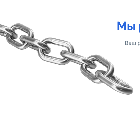
Мы 
Ваш р