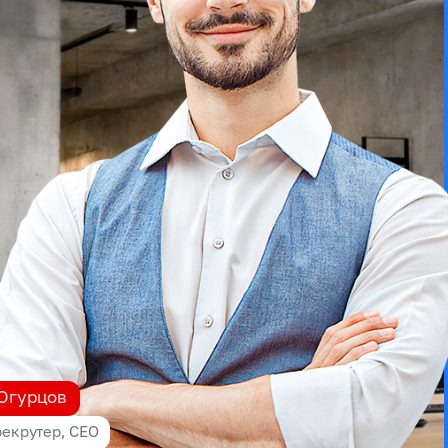
 Огурцов
екрутер, СЕО