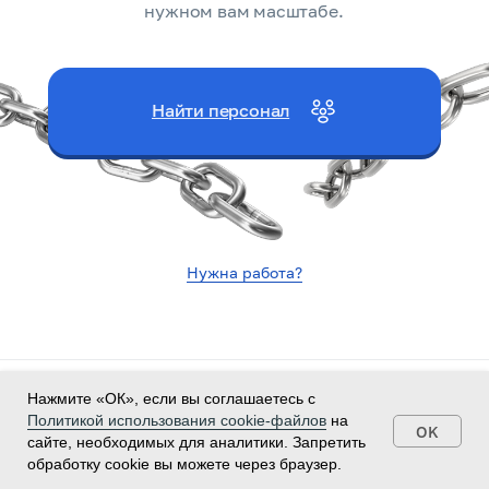
нужном вам масштабе.
Найти персонал
Нужна работа?
Политика конфиденциальности
Нажмите «ОК», если вы соглашаетесь с
Согласие на обработку персональных данных
Политикой использования cookie-файлов
на
OK
Политика использования cookie-файлов
сайте, необходимых для аналитики. Запретить
Согласие на рекламные рассылки
Договор
обработку cookie вы можете через браузер.