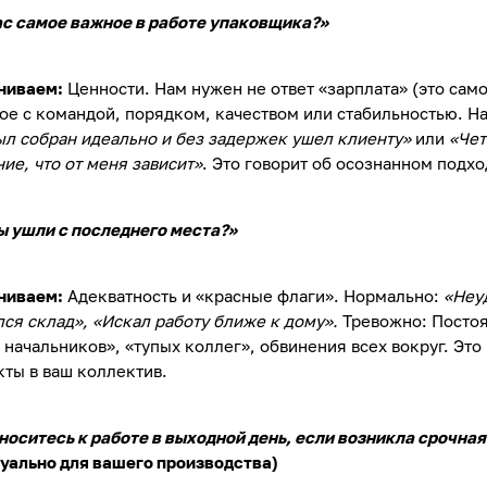
ас самое важное в работе упаковщика?»
ниваем:
Ценности. Нам нужен не ответ «зарплата» (это само 
ое с командой, порядком, качеством или стабильностью. Н
ыл собран идеально и без задержек ушел клиенту»
или
«Чет
ие, что от меня зависит»
. Это говорит об осознанном подхо
ы ушли с последнего места?»
ниваем:
Адекватность и «красные флаги». Нормально:
«Неу
ся склад», «Искал работу ближе к дому».
Тревожно: Посто
 начальников», «тупых коллег», обвинения всех вокруг. Это
ты в ваш коллектив.
носитесь к работе в выходной день, если возникла срочна
туально для вашего производства)