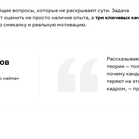
бщие вопросы, которые не раскрывают сути. Задача
т оценить не просто наличие опыта, а
три ключевых ка
ю смекалку и реальную мотивацию.
Рассказываю,
ов
теории — тол
почему канд
р найма»
теряют на эт
кадром, — п