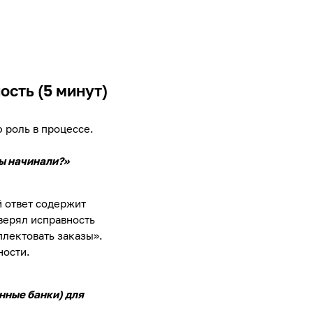
сть (5 минут)
 роль в процессе.
ы начинали?»
 ответ содержит
верял исправность
плектовать заказы».
ности.
нные банки) для