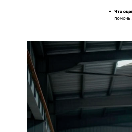
Что оце
помочь 