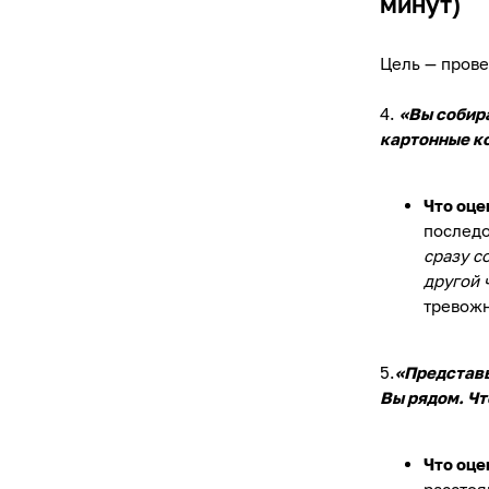
минут)
Цель — прове
4.
«Вы собира
картонные к
Что оце
последо
сразу с
другой 
тревожн
5.
«Представь
Вы рядом. Чт
Что оце