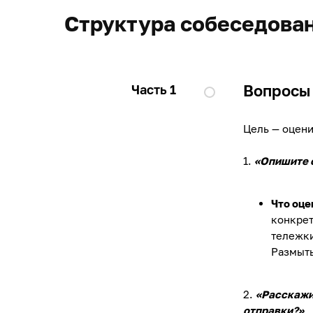
Структура собеседова
Вопросы 
Часть 1
Цель — оцени
1.
«Опишите с
Что оце
конкрет
тележки
Размыты
2.
«Расскажи
отправки?»