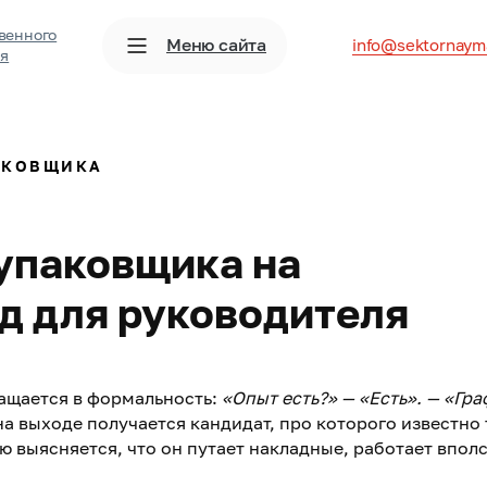
венного
Меню сайта
info@sektornaym
ия
АКОВЩИКА
 упаковщика на
д для руководителя
ащается в формальность:
«Опыт есть?» — «Есть». — «Гр
на выходе получается кандидат, про которого известно
елю выясняется, что он путает накладные, работает впол