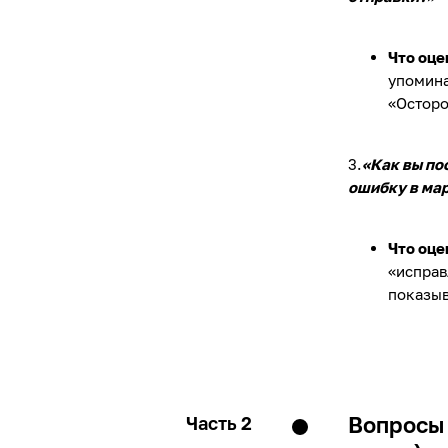
Что оце
упомина
«Осторо
3.
«Как вы по
ошибку в ма
Что оце
«исправ
показыв
Вопросы 
Часть 2