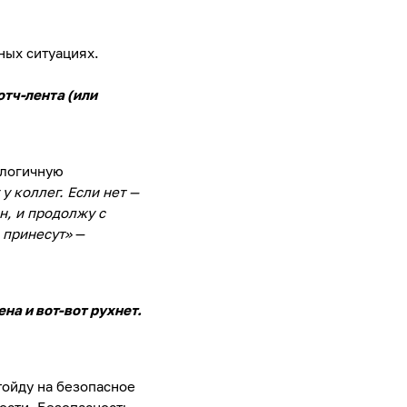
ных ситуациях.
отч-лента (или
 логичную
у коллег. Если нет —
н, и продолжу с
а принесут»
—
на и вот-вот рухнет.
тойду на безопасное