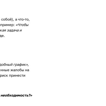
собой), а что-то,
апример:
«Чтобы
кая задача и
де.
добный график»,
янные жалобы на
 риск принести
я необходимость?»