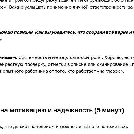
ние и громко предупрежу водителя и окружающих об опасн
ое». Важно услышать понимание личной ответственности за
ой 20 позиций. Как вы убедитесь, что собрали всё верно и 
»
ниваем:
Системность и методы самоконтроля. Хорошо, если
екрестную проверку, отметки в списке или сканирование ш
т опытного работника от того, кто работает «на глазок».
на мотивацию и надежность (5 минут)
ь, что движет человеком и можно ли на него положиться.