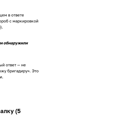
щем в ответе
ороб с маркировкой
»
).
ии обнаружили
ый ответ — не
ожу бригадиру». Это
и.
алку (5