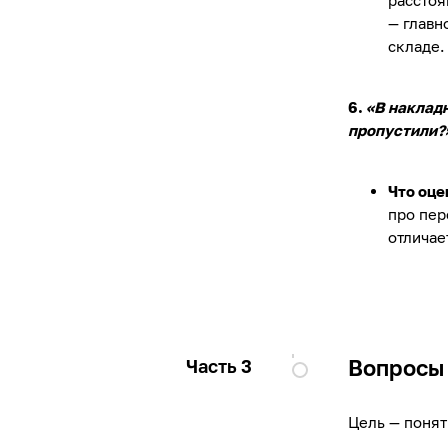
расстоя
— главн
складе.
6.
«В накладн
пропустили?
Что оце
про пер
отличае
Вопросы 
Часть 3
Цель — понят