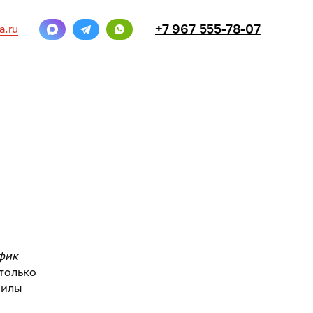
+7 967 555-78-07
a.ru
афик
 только
силы