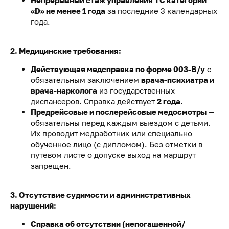
Непрерывный стаж управления ТС категории
«D» не менее 1 года
за последние 3 календарных
года.
2. Медицинские требования:
Действующая медсправка по форме 003-В/у
с
обязательным заключением
врача-психиатра и
врача-нарколога
из государственных
диспансеров. Справка действует
2 года
.
Предрейсовые и послерейсовые медосмотры
—
обязательны перед каждым выездом с детьми.
Их проводит медработник или специально
обученное лицо (с дипломом). Без отметки в
путевом листе о допуске выход на маршрут
запрещен.
3. Отсутствие судимости и административных
нарушений:
Справка об отсутствии (непогашенной/