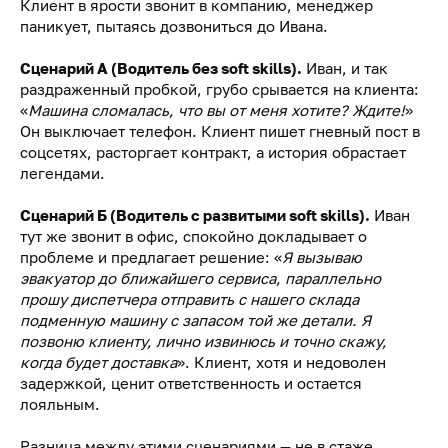
Клиент в ярости звонит в компанию, менеджер
паникует, пытаясь дозвониться до Ивана.
Сценарий А (Водитель без soft skills).
Иван, и так
раздраженный пробкой, грубо срывается на клиента:
«
Машина сломалась, что вы от меня хотите? Ждите!
»
Он выключает телефон. Клиент пишет гневный пост в
соцсетях, расторгает контракт, а история обрастает
легендами.
Сценарий Б (Водитель с развитыми soft skills).
Иван
тут же звонит в офис, спокойно докладывает о
проблеме и предлагает решение: «
Я вызываю
эвакуатор до ближайшего сервиса, параллельно
прошу диспетчера отправить с нашего склада
подменную машину с запасом той же детали. Я
позвоню клиенту, лично извинюсь и точно скажу,
когда будет доставка
». Клиент, хотя и недоволен
задержкой, ценит ответственность и остается
лояльным.
Разница между этими сценариями — не в стаже