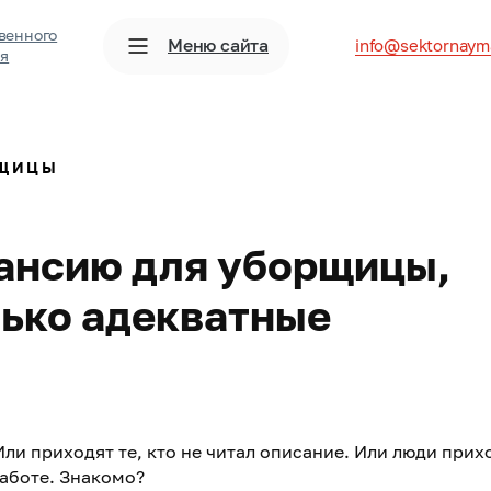
венного
Меню сайта
info@sektornaym
ия
РЩИЦЫ
кансию для уборщицы,
лько адекватные
Или приходят те, кто не читал описание. Или люди прих
работе. Знакомо?