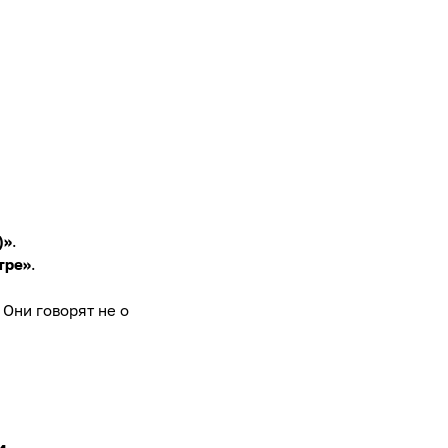
)»
.
тре»
.
Они говорят не о