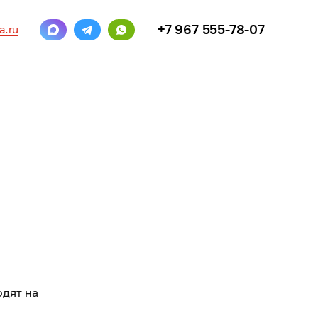
+7 967 555-78-07
a.ru
одят на