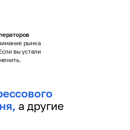
операторов
онимание рынка
Если вы устали
менить.
рессового
дня,
а другие