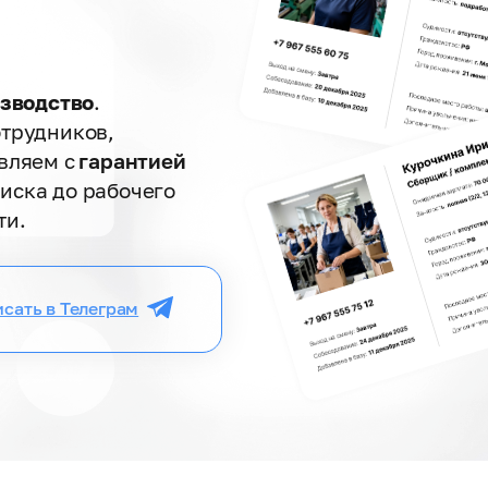
изводство
.
трудников,
вляем с
гарантией
оиска до рабочего
ти.
сать в Телеграм