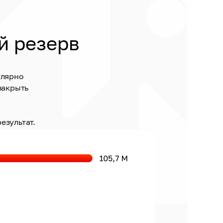
й резерв
улярно
закрыть
езультат.