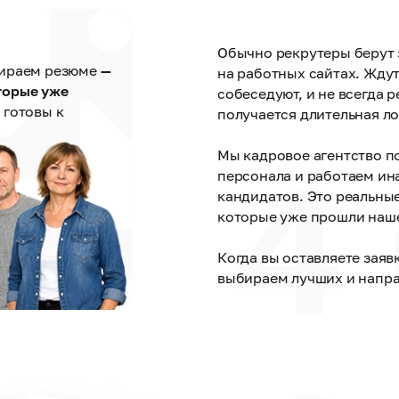
Обычно рекрутеры берут 
бираем резюме
—
на работных сайтах. Ждут,
торые уже
собеседуют, и не всегда р
 готовы к
получается длительная ло
4
Мы кадровое агентство п
персонала и работаем ина
кандидатов. Это реальны
которые уже прошли наш
Когда вы оставляете заяв
выбираем лучших и направ