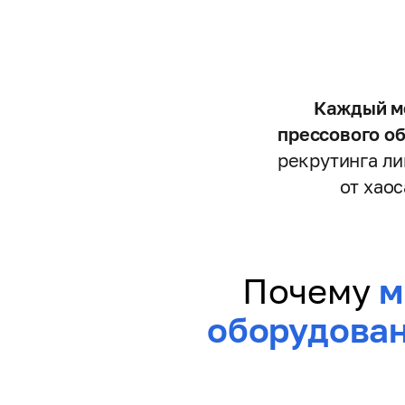
Каждый ме
прессового о
рекрутинга ли
от хао
Почему
м
оборудован