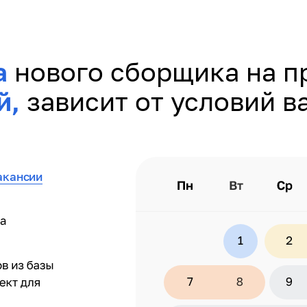
а
нового сборщика на п
й,
зависит от условий в
акансии