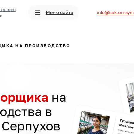
венного
Меню сайта
info@sektornaym
ия
ЩИКА НА ПРОИЗВОДСТВО
борщика
на
одства в
 Серпухов