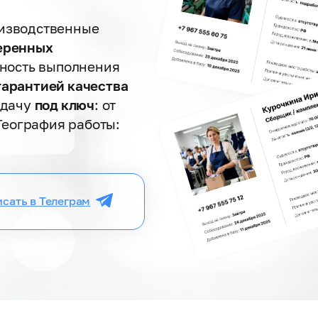
изводственные
еренных
чность выполнения
гарантией качества
адачу
под ключ
: от
 География работы:
сать в Телеграм