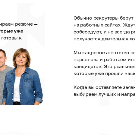
Обычно рекрутеры берут 
бираем резюме
—
на работных сайтах. Ждут,
торые уже
собеседуют, и не всегда р
 готовы к
получается длительная ло
4
Мы кадровое агентство п
персонала и работаем ина
кандидатов. Это реальны
которые уже прошли наш
Когда вы оставляете заяв
выбираем лучших и направ