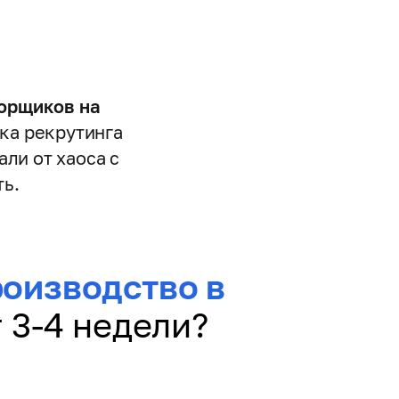
борщиков на
ка рекрутинга
ли от хаоса с
ть.
оизводство в
 3-4 недели?