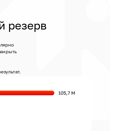
й резерв
улярно
закрыть
езультат.