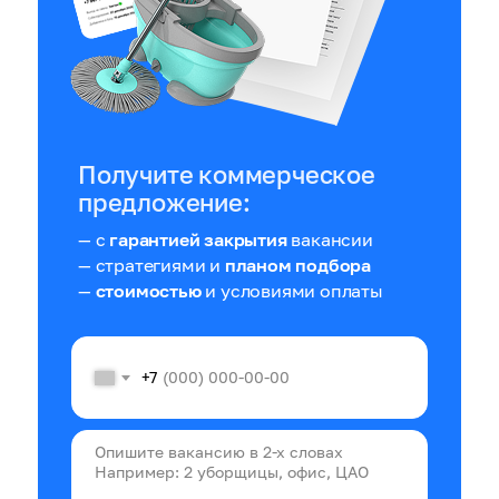
Получите коммерческое
предложение:
— с
гарантией закрытия
вакансии
— стратегиями и
планом подбора
—
стоимостью
и условиями оплаты
+7