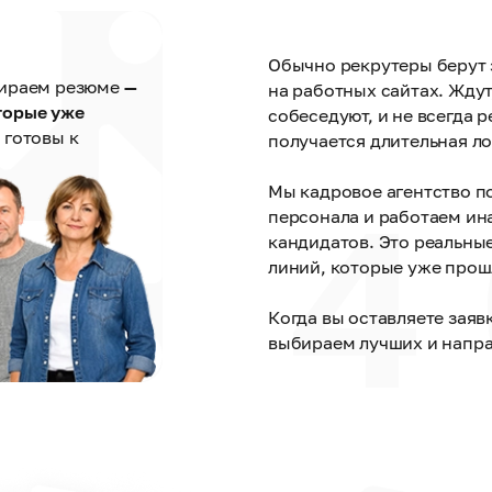
Обычно рекрутеры берут 
бираем резюме
—
на работных сайтах. Ждут,
торые уже
собеседуют, и не всегда р
 готовы к
получается длительная ло
4
Мы кадровое агентство п
персонала и работаем ина
кандидатов. Это реальны
линий, которые уже прош
Когда вы оставляете заяв
выбираем лучших и направ