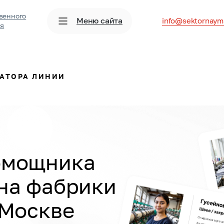
венного
Меню сайта
info@sektornaym
ия
АТОРА ЛИНИИ
омощника
на
фабрики
 Москве