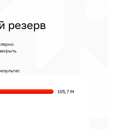
й резерв
улярно
закрыть
езультат.