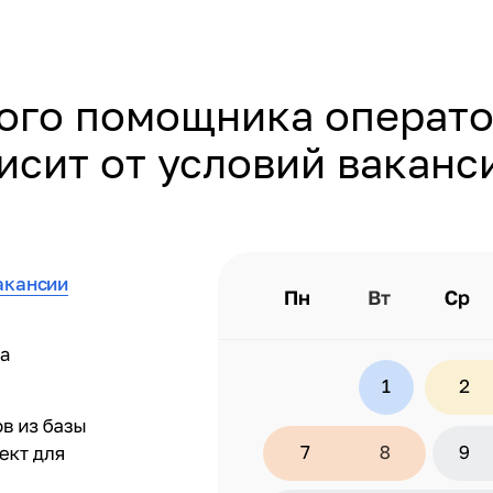
ого помощника операто
исит от условий ваканс
акансии