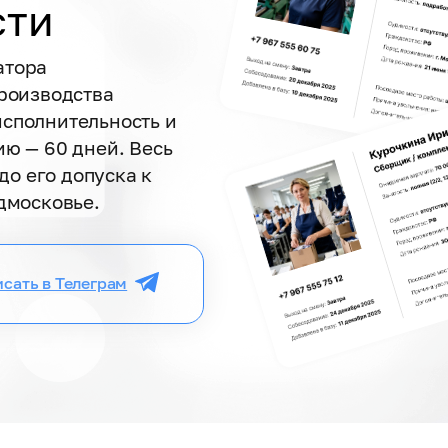
сти
атора
роизводства
сполнительность и
ю — 60 дней. Весь
до его допуска к
дмосковье.
сать в Телеграм