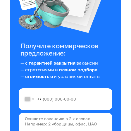
Получите коммерческое
предложение:
— с
гарантией закрытия
вакансии
— стратегиями и
планом подбора
—
стоимостью
и условиями оплаты
+7